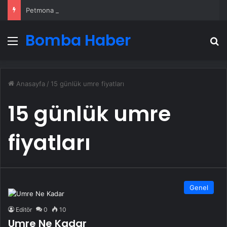
Petmona : Kedi Maması ve Köpek Maması İle Tüm Evcil Hayvan Ürünleri
Bomba Haber
Menü
A
Anasayfa
/
15 günlük umre fiyatları
15 günlük umre
fiyatları
Genel
Editör
0
10
Umre Ne Kadar