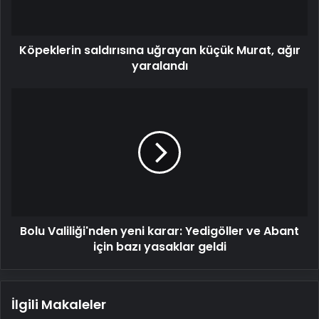
yaralandı
Köpeklerin saldırısına uğrayan küçük Murat, ağır
yaralandı
Bolu
Valiliği'nden
yeni
karar:
Yedigöller
ve
Abant
için
bazı
Bolu Valiliği'nden yeni karar: Yedigöller ve Abant
yasaklar
geldi
için bazı yasaklar geldi
İlgili Makaleler