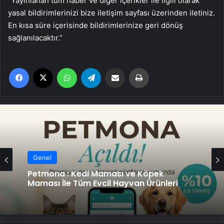
“Yayınlanan tüm haber ve diğer içerikler ile ilgili olarak
yasal bildirimlerinizi bize iletişim sayfası üzerinden iletiniz.
En kısa süre içerisinde bildirimlerinize geri dönüş
sağlanılacaktır.”
Facebook
X
WhatsApp
Telegram
Email'den paylaş
Yaz
Genel
Petmona : Kedi Maması ve Köpek
Maması İle Tüm Evcil Hayvan Ürünleri