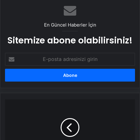
En Güncel Haberler İçin
Sitemize abone olabilirsiniz!
E-
posta
adresinizi
girin
Köpeklerin
saldırısına
uğrayan
küçük
Murat,
ağır