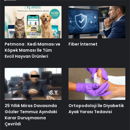
Petmona : Kedi Maması ve
Fiber İnternet
Köpek Maması İle Tüm
Evcil Hayvan Ürünleri
25 Yıllık Miras Davasında
Ortopodoloji İle Diyabetik
Gözler Temmuz Ayındaki
Ayak Yarası Tedavisi
Karar Duruşmasına
Çevrildi