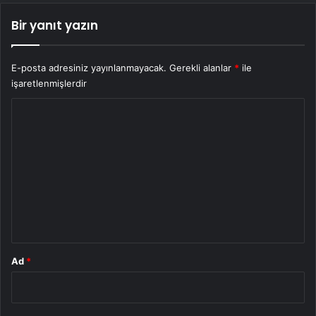
Bir yanıt yazın
E-posta adresiniz yayınlanmayacak.
Gerekli alanlar
*
ile
işaretlenmişlerdir
Y
o
r
u
m
*
Ad
*