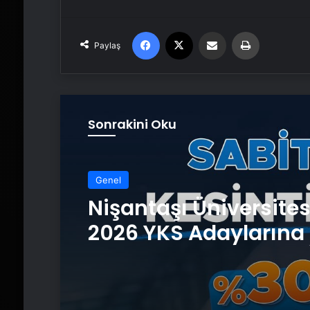
Facebook
X
Email'den paylaş
Yaz
Paylaş
Sonrakini Oku
Genel
Nişantaşı Üniversite
2026 YKS Adaylarına 
Güvence: Sabit Ücret
Kesintisiz Burs