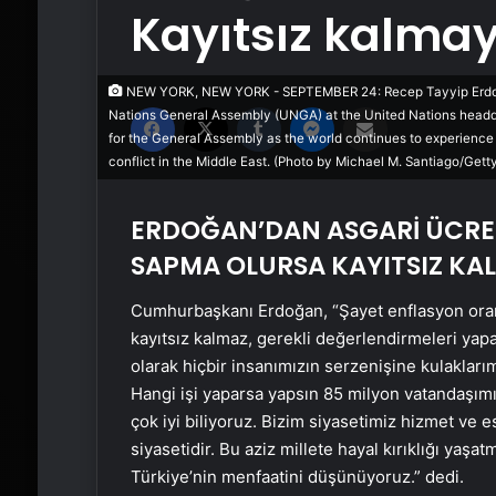
Kayıtsız kalmay
NEW YORK, NEW YORK - SEPTEMBER 24: Recep Tayyip Erdoğan,
Facebook
X
Tumblr
Messenger
Email'den paylaş
Nations General Assembly (UNGA) at the United Nations headq
for the General Assembly as the world continues to experience 
conflict in the Middle East. (Photo by Michael M. Santiago/Gett
ERDOĞAN’DAN ASGARİ ÜCRE
SAPMA OLURSA KAYITSIZ KA
Cumhurbaşkanı Erdoğan, “Şayet enflasyon oranı
kayıtsız kalmaz, gerekli değerlendirmeleri yapa
olarak hiçbir insanımızın serzenişine kulakları
Hangi işi yaparsa yapsın 85 milyon vatandaşımı
çok iyi biliyoruz. Bizim siyasetimiz hizmet ve es
siyasetidir. Bu aziz millete hayal kırıklığı yaşa
Türkiye’nin menfaatini düşünüyoruz.” dedi.