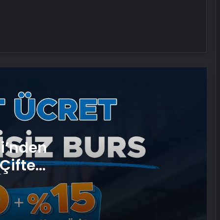
Petmona : Kedi Maması ve Köpek
Maması İle Tüm Evcil Hayvan
Ürünleri
Fiber İnternet
25 Yıllık Miras Davasında Gözler
Temmuz Ayındaki Karar
Duruşmasına Çevrildi
Ortopodoloji İle Diyabetik Ayak
si’nden
Yarası Tedavisi
Çifte
 ve
Zihnin Gizemli Sınırları ve Ötesi :
Nasılnedir.com