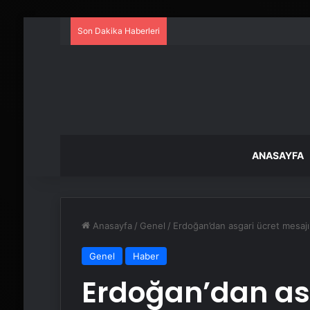
Son Dakika Haberleri
ANASAYFA
Anasayfa
/
Genel
/
Erdoğan’dan asgari ücret mesajı:
Genel
Haber
Erdoğan’dan asg