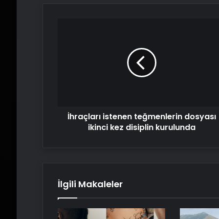
İhraçları
istenen
teğmenlerin
dosyası
ikinci
kez
disiplin
kurulunda
İhraçları istenen teğmenlerin dosyası
ikinci kez disiplin kurulunda
İlgili Makaleler