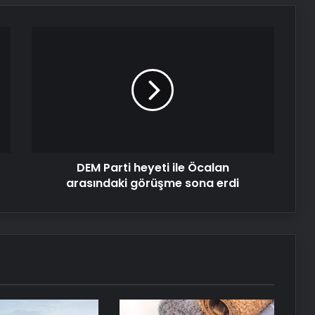
DEM
Parti
heyeti
ile
Öcalan
arasındaki
görüşme
sona
erdi
DEM Parti heyeti ile Öcalan
arasındaki görüşme sona erdi