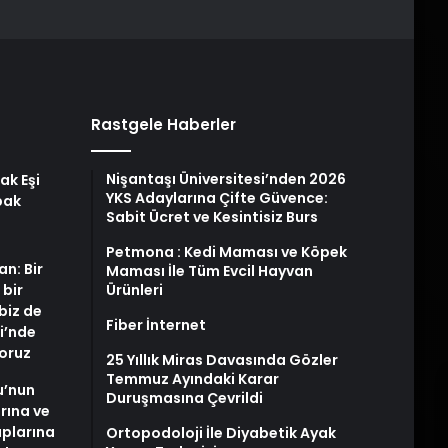
Rastgele Haberler
Nişantaşı Üniversitesi’nden 2026
ak Eşi
YKS Adaylarına Çifte Güvence:
bak
Sabit Ücret ve Kesintisiz Burs
Petmona : Kedi Maması ve Köpek
an: Bir
Maması İle Tüm Evcil Hayvan
 bir
Ürünleri
biz de
Fiber İnternet
i’nde
yoruz
25 Yıllık Miras Davasında Gözler
Temmuz Ayındaki Karar
u’nun
Duruşmasına Çevrildi
arına ve
plarına
Ortopodoloji İle Diyabetik Ayak