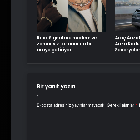
Roxx Signature modern ve
Araç Arızal
zamansız tasarımları bir
Arıza Kodu
araya getiriyor
Senaryolar
Bir yanıt yazın
E-posta adresiniz yayınlanmayacak.
Gerekli alanlar
*
i
Y
o
r