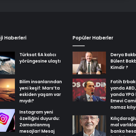
ji Haberleri
Popüler Haberler
Türksat 6A kalıcı
Derya Bakb
yörüngesine ulaştı
Bülent Bak
Kimdir ?
Bilim insanlarından
Fatih Erbak
yeni keşif: Mars’ta
yanda ABD,
eskiden yaşam var
yanda YPG 
mıydı?
Emevi Cami
namaz kılı
Instagram yeni
özelliğini duyurdu:
Kılıçdaroğl
Zamanlanmış
mal varlıkl
mesajlar! Mesaj
banka hesa