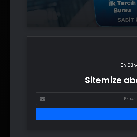
En Günc
Sitemize abo
E-
posta
adresinizi
girin