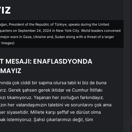
ız
 President of the Republic of Türkiye, speaks during the United
uarters on September 24, 2024 in New York City. World leaders convened
major wars in Gaza, Ukraine and, Sudan along with a threat of a larger
y Images)
T MESAJI: ENAFLASDYONDA
LMAYIZ
nda çok ciddi bir sapma olursa tabii ki biz de buna
rız. Gerek şahsen gerek iktidar ve Cumhur İttifakı
mızı tıkamıyoruz. Yaşanan her zorluğun farkındayız.
zın her vatandaşımızın talebini ve sorunlarını çok ama
er siyasetidir. Millete karşı şeffaf ve dürüst olma
Nişantaşı Üniversitesi’nden 2026 YKS
Adaylarına Çifte Güvence: Sabit
tmak istemiyoruz. Şahsi çıkarlarımızı değil, tüm
Ücret ve Kesintisiz Burs