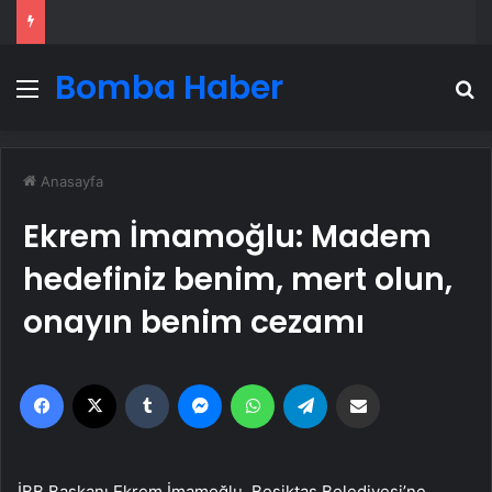
Bomba Haber
Menü
A
Anasayfa
Ekrem İmamoğlu: Madem
hedefiniz benim, mert olun,
onayın benim cezamı
Facebook
X
Tumblr
Messenger
WhatsApp
Telegram
Email'den paylaş
İBB Başkanı Ekrem İmamoğlu, Beşiktaş Belediyesi’ne