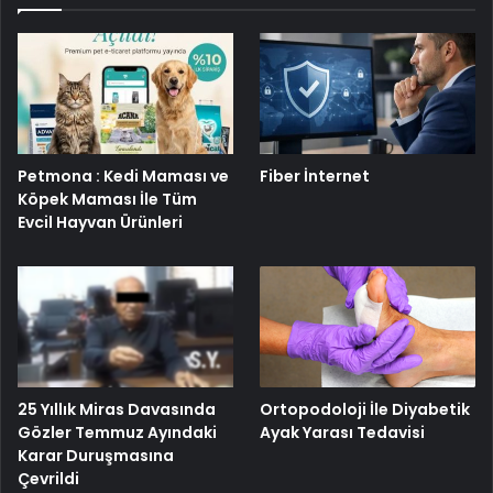
Petmona : Kedi Maması ve
Fiber İnternet
Köpek Maması İle Tüm
Evcil Hayvan Ürünleri
25 Yıllık Miras Davasında
Ortopodoloji İle Diyabetik
Gözler Temmuz Ayındaki
Ayak Yarası Tedavisi
Karar Duruşmasına
Çevrildi