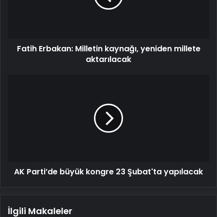
millete
aktarılacak
Fatih Erbakan: Milletin kaynağı, yeniden millete
aktarılacak
AK
Parti’de
büyük
kongre
23
Şubat'ta
yapılacak
AK Parti’de büyük kongre 23 Şubat'ta yapılacak
İlgili Makaleler