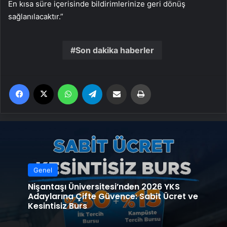
En kısa süre içerisinde bildirimlerinize geri dönüş
sağlanılacaktır.”
Son dakika haberler
Facebook
X
WhatsApp
Telegram
Email'den paylaş
Yaz
Genel
Nişantaşı Üniversitesi’nden 2026 YKS
Adaylarına Çifte Güvence: Sabit Ücret ve
Kesintisiz Burs