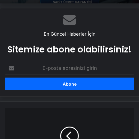
En Güncel Haberler İçin
Sitemize abone olabilirsiniz!
E-
posta
adresinizi
girin
Fatih
Erbakan:
Milletin
kaynağı,
yeniden