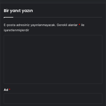
Bir yanıt yazın
E-posta adresiniz yayınlanmayacak.
Gerekli alanlar
*
ile
işaretlenmişlerdir
Y
o
r
u
m
*
Ad
*