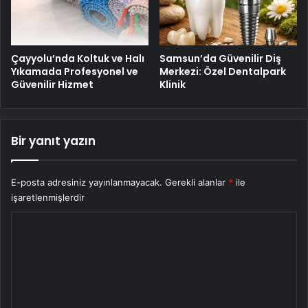
Çayyolu’nda Koltuk ve Halı
Samsun’da Güvenilir Diş
Yıkamada Profesyonel ve
Merkezi: Özel Dentalpark
Güvenilir Hizmet
Klinik
Bir yanıt yazın
E-posta adresiniz yayınlanmayacak.
Gerekli alanlar
*
ile
işaretlenmişlerdir
Y
o
r
u
m