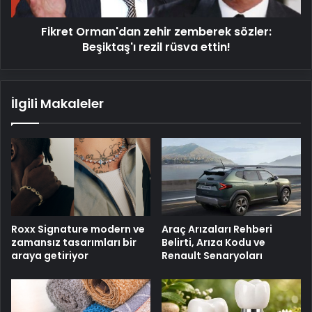
rüsva
ettin!
Fikret Orman'dan zehir zemberek sözler:
Beşiktaş'ı rezil rüsva ettin!
İlgili Makaleler
Roxx Signature modern ve
Araç Arızaları Rehberi
zamansız tasarımları bir
Belirti, Arıza Kodu ve
araya getiriyor
Renault Senaryoları