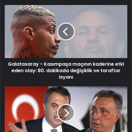
Galatasaray
-
Kasımpaşa
maçının
kaderine
etki
eden
olay:
80.
Galatasaray - Kasımpaşa maçının kaderine etki
dakikada
değişiklik
eden olay: 80. dakikada değişiklik ve taraftar
ve
isyanı
taraftar
isyanı
Fikret
Orman'dan
zehir
zemberek
sözler:
Beşiktaş'ı
rezil