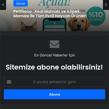
Genel
Petmona : Kedi Maması ve Köpek
Maması İle Tüm Evcil Hayvan Ürünleri
En Güncel Haberler İçin
Sitemize abone olabilirsiniz!
E-
posta
adresinizi
girin