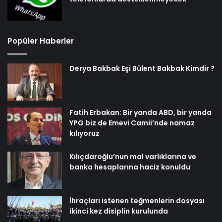
Popüler Haberler
Derya Bakbak Eşi Bülent Bakbak Kimdir ?
Fatih Erbakan: Bir yanda ABD, bir yanda
YPG biz de Emevi Camii’nde namaz
kılıyoruz
Kılıçdaroğlu’nun mal varlıklarına ve
banka hesaplarına haciz konuldu
İhraçları istenen teğmenlerin dosyası
ikinci kez disiplin kurulunda