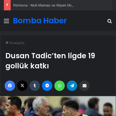
Petmona : Kedi Maması ve Köpek Maması İle Tüm Evcil Hayvan Ürünleri
Bomba Haber
Menü
A
Anasayfa
Dusan Tadic’ten ligde 19
gollük katkı
Facebook
X
Tumblr
Messenger
WhatsApp
Telegram
Email'den paylaş