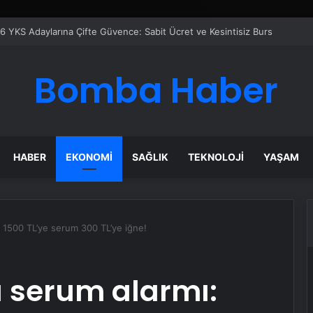
 Maması İle Tüm Evcil Hayvan Ürünleri
Bomba Haber
HABER
EKONOMI
SAĞLIK
TEKNOLOJI
YAŞAM
: 1500 TL’ye serum 300 TL’ye iğne!
ı serum alarmı: