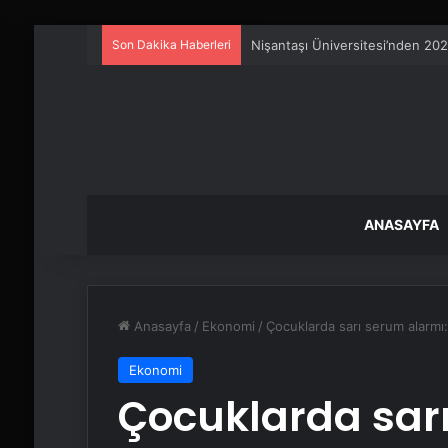
Son Dakika Haberleri
Petmona : Kedi Maması ve Köpek
ANASAYFA
Anasayfa
/
Ekonomi
/
Çocuklarda sarı serum alarmı
Ekonomi
Çocuklarda sar