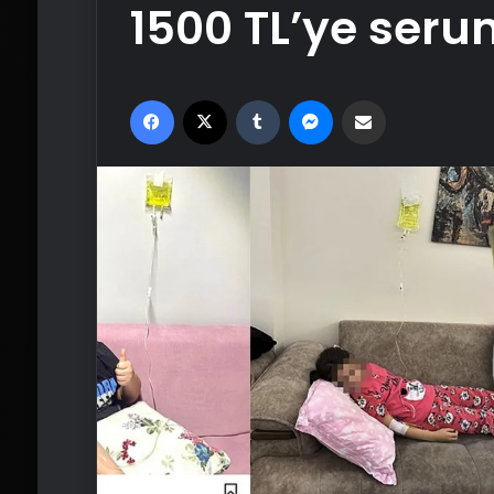
1500 TL’ye seru
Facebook
X
Tumblr
Messenger
Email'den paylaş