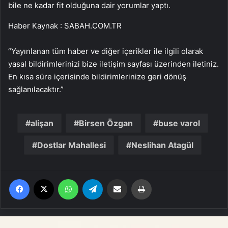
bile ne kadar fit olduğuna dair yorumlar yaptı.
Haber Kaynak : SABAH.COM.TR
“Yayınlanan tüm haber ve diğer içerikler ile ilgili olarak
yasal bildirimlerinizi bize iletişim sayfası üzerinden iletiniz.
En kısa süre içerisinde bildirimlerinize geri dönüş
sağlanılacaktır.”
alişan
Birsen Özgan
buse varol
Dostlar Mahallesi
Neslihan Atagül
Facebook
X
WhatsApp
Telegram
Email'den paylaş
Yaz