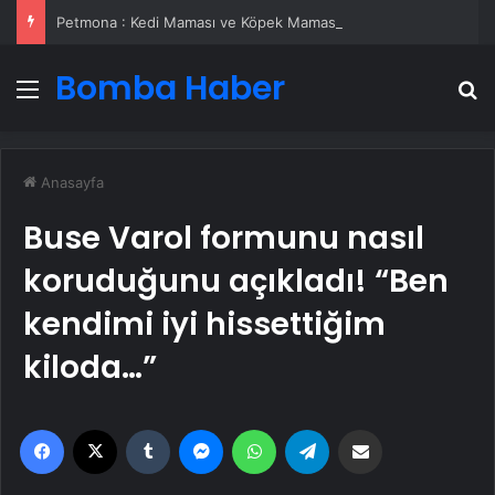
Petmona : Kedi Maması ve Köpek Maması İle Tüm Evcil Hayvan Ürünleri
Bomba Haber
Menü
A
Anasayfa
Buse Varol formunu nasıl
koruduğunu açıkladı! “Ben
kendimi iyi hissettiğim
kiloda…”
Facebook
X
Tumblr
Messenger
WhatsApp
Telegram
Email'den paylaş