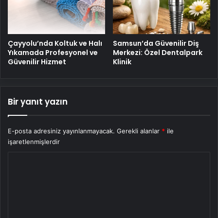
Çayyolu’nda Koltuk ve Halı
Samsun’da Güvenilir Diş
Yıkamada Profesyonel ve
Merkezi: Özel Dentalpark
Güvenilir Hizmet
Klinik
Bir yanıt yazın
E-posta adresiniz yayınlanmayacak.
Gerekli alanlar
*
ile
işaretlenmişlerdir
Y
o
r
u
m