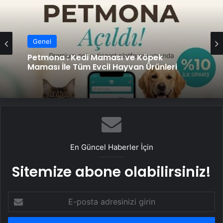
Genel
Genel
Fiber İnternet
Petmona : Kedi Maması ve Köpek
Maması İle Tüm Evcil Hayvan Ürünleri
En Güncel Haberler İçin
Sitemize abone olabilirsiniz!
E-
posta
adresinizi