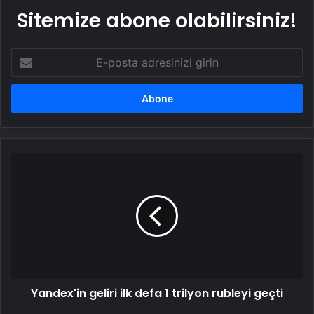
Sitemize abone olabilirsiniz!
E-
posta
adresinizi
girin
Yandex'in
geliri
ilk
defa
1
trilyon
rubleyi
geçti
Yandex'in geliri ilk defa 1 trilyon rubleyi geçti