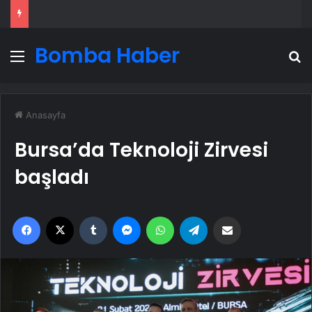
Bomba Haber
Menü
A
Anasayfa
Bursa’da Teknoloji Zirvesi
başladı
Facebook
X
Tumblr
Messenger
WhatsApp
Telegram
Email'den paylaş