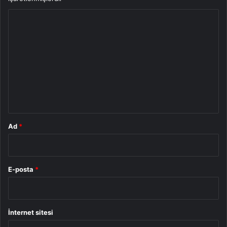
Y
o
r
u
m
*
Ad
*
E-posta
*
İnternet sitesi