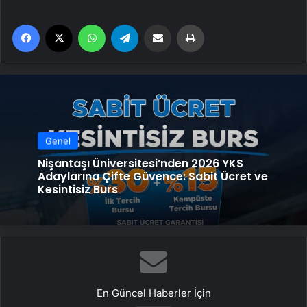
Facebook
X
WhatsApp
Telegram
Email'den paylaş
Yaz
Genel
Nişantaşı Üniversitesi’nden 2026 YKS
Adaylarına Çifte Güvence: Sabit Ücret ve
Kesintisiz Burs
En Güncel Haberler İçin