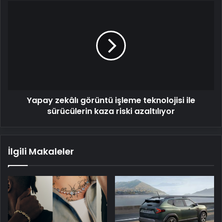
Yapay
zekâlı
görüntü
işleme
teknolojisi
ile
sürücülerin
kaza
riski
Yapay zekâlı görüntü işleme teknolojisi ile
azaltılıyor
sürücülerin kaza riski azaltılıyor
İlgili Makaleler