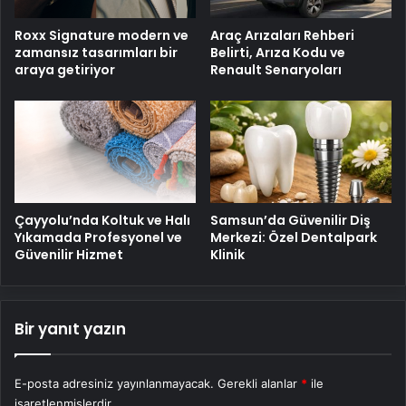
Roxx Signature modern ve
Araç Arızaları Rehberi
zamansız tasarımları bir
Belirti, Arıza Kodu ve
araya getiriyor
Renault Senaryoları
Çayyolu’nda Koltuk ve Halı
Samsun’da Güvenilir Diş
Yıkamada Profesyonel ve
Merkezi: Özel Dentalpark
Güvenilir Hizmet
Klinik
Bir yanıt yazın
E-posta adresiniz yayınlanmayacak.
Gerekli alanlar
*
ile
işaretlenmişlerdir