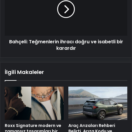
doğru
ve
isabetli
bir
karardır
Bahçeli: Teğmenlerin ihracı doğru ve isabetli bir
karardır
İlgili Makaleler
Roxx Signature modern ve
Araç Arızaları Rehberi
zamansız tasarımları bir
Belirti, Arıza Kodu ve