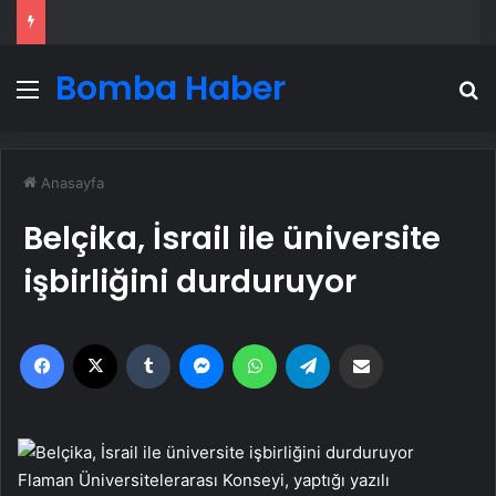
Bomba Haber
Menü
A
Anasayfa
Belçika, İsrail ile üniversite
işbirliğini durduruyor
Facebook
X
Tumblr
Messenger
WhatsApp
Telegram
Email'den paylaş
Flaman Üniversitelerarası Konseyi, yaptığı yazılı