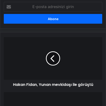
E-
posta
adresinizi
girin
Hakan
Fidan,
Yunan
mevkidaşı
ile
görüştü
Hakan Fidan, Yunan mevkidaşı ile görüştü
Bahçeli:
Teğmenlerin
ihracı