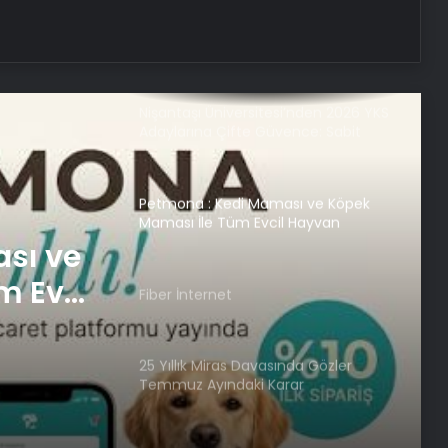
Bahçe Mobilyaları Seçerken Bilmeniz
Gerekenler
Nişantaşı Üniversitesi’nden 2026 YKS
Adaylarına Çifte Güvence: Sabit
Ücret ve Kesintisiz Burs
Petmona : Kedi Maması ve Köpek
Maması İle Tüm Evcil Hayvan
Ürünleri
sı ve
m Evcil
Fiber İnternet
25 Yıllık Miras Davasında Gözler
Temmuz Ayındaki Karar
Duruşmasına Çevrildi