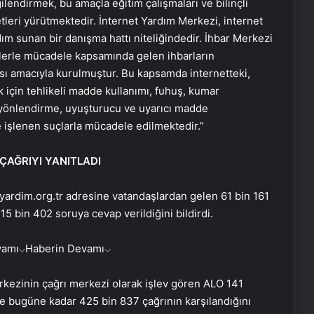
gilendirmek, bu amaçla eğitim çalışmaları ve bilinçli
etleri yürütmektedir. İnternet Yardım Merkezi, internet
ım sunan bir danışma hattı niteliğindedir. İhbar Merkezi
riklerle mücadele kapsamında gelen ihbarların
sı amacıyla kurulmuştur. Bu kapsamda internetteki,
k için tehlikeli madde kullanımı, fuhuş, kumar
 yönlendirme, uyuşturucu ve uyarıcı madde
e işlenen suçlarla mücadele edilmektedir.”
 ÇAĞRIYI YANITLADI
yardim.org.tr adresine vatandaşlardan gelen 61 bin 161
 15 bin 402 soruya cevap verildiğini bildirdi.
vamı
Haberin Devamı
rkezinin çağrı merkezi olarak işlev gören ALO 141
de bugüne kadar 425 bin 837 çağrının karşılandığını