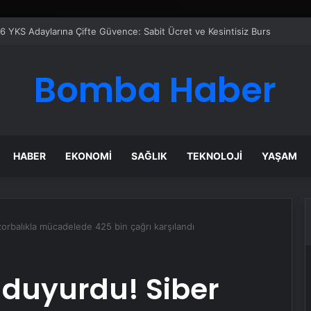
 Maması İle Tüm Evcil Hayvan Ürünleri
Bomba Haber
HABER
EKONOMI
SAĞLIK
TEKNOLOJI
YAŞAM
orbalıkla mücadelede 425 bin çağrı karşılandı
 duyurdu! Siber