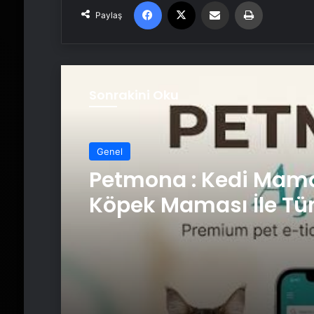
Facebook
X
Email'den paylaş
Yaz
Paylaş
Sonrakini Oku
Genel
Petmona : Kedi Mama
Köpek Maması İle Tü
Hayvan Ürünleri