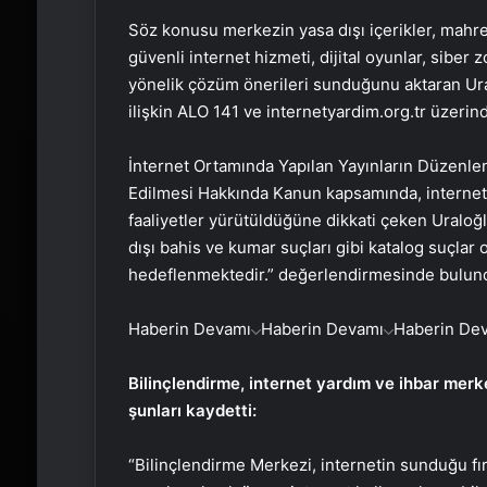
Söz konusu merkezin yasa dışı içerikler, mahremi
güvenli internet hizmeti, dijital oyunlar, siber
yönelik çözüm önerileri sunduğunu aktaran Ural
ilişkin ALO 141 ve internetyardim.org.tr üzerinde
İnternet Ortamında Yapılan Yayınların Düzenle
Edilmesi Hakkında Kanun kapsamında, internetin 
faaliyetler yürütüldüğüne dikkati çeken Uraloğl
dışı bahis ve kumar suçları gibi katalog suçlar 
hedeflenmektedir.” değerlendirmesinde bulun
Haberin Devamı
Haberin Devamı
Haberin De
Bilinçlendirme, internet yardım ve ihbar merk
şunları kaydetti:
“Bilinçlendirme Merkezi, internetin sunduğu fır