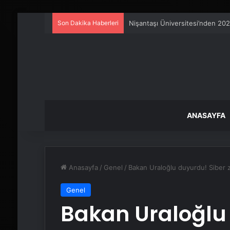
Son Dakika Haberleri
Petmona : Kedi Maması ve Köpek
ANASAYFA
Anasayfa
/
Genel
/
Bakan Uraloğlu duyurdu! Siber z
Genel
Bakan Uraloğlu