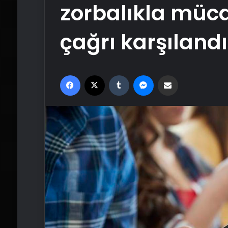
zorbalıkla müc
çağrı karşılandı
Facebook
X
Tumblr
Messenger
Email'den paylaş