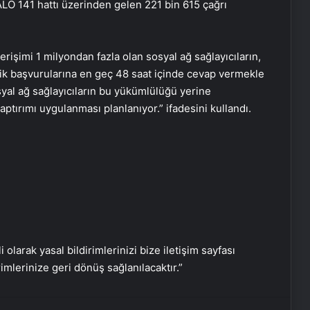
ALO 141 hattı üzerinden gelen 221 bin 615 çağrı
rişimi 1 milyondan fazla olan sosyal ağ sağlayıcıların,
elik başvurularına en geç 48 saat içinde cevap vermekle
Zihnin Gizemli Sınırları ve Ötesi :
syal ağ sağlayıcıların bu yükümlülüğü yerine
Nasılnedir.com
tırımı uygulanması planlanıyor.” ifadesini kullandı.
Serjoy : Dijital Medya Ajansı, Google
Reklam Ajansı, SEO Ajansı ve Web
Tasarım Ajansı
UETDS Nedir ? Uetds.com İle Akıllı
Dijital Taşımacılık Yazılımı
i olarak yasal bildirimlerinizi bize iletişim sayfası
rimlerinize geri dönüş sağlanılacaktır.”
Umre Ne Kadar