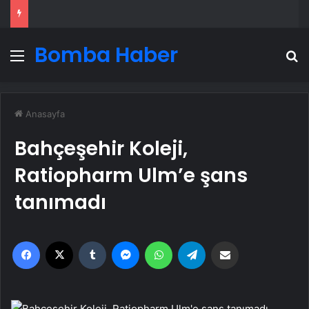
Bomba Haber
Menü
A
Anasayfa
Bahçeşehir Koleji,
Ratiopharm Ulm’e şans
tanımadı
Facebook
X
Tumblr
Messenger
WhatsApp
Telegram
Email'den paylaş