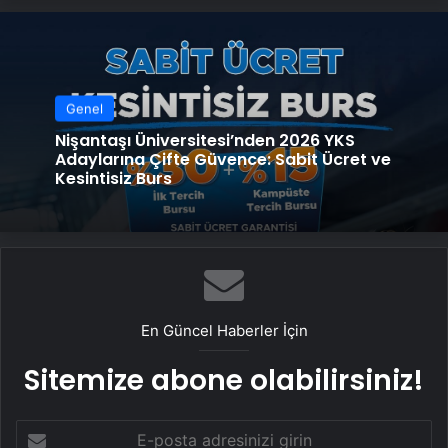
Genel
Nişantaşı Üniversitesi’nden 2026 YKS
Adaylarına Çifte Güvence: Sabit Ücret ve
Kesintisiz Burs
En Güncel Haberler İçin
Sitemize abone olabilirsiniz!
E-