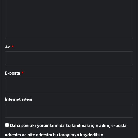
u
m
*
Ad
*
E-posta
*
İnternet sitesi
Daha sonraki yorumlarımda kullanılması için adım, e-posta
adresim ve site adresim bu tarayıcıya kaydedilsin.