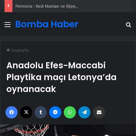
Petmona : Kedi Maması ve Köpek Maması İle Tüm Evcil Hayvan Ürünleri
Bomba Haber
Menü
A
Anasayfa
Anadolu Efes-Maccabi
Playtika maçı Letonya’da
oynanacak
Facebook
X
Tumblr
Messenger
WhatsApp
Telegram
Email'den paylaş