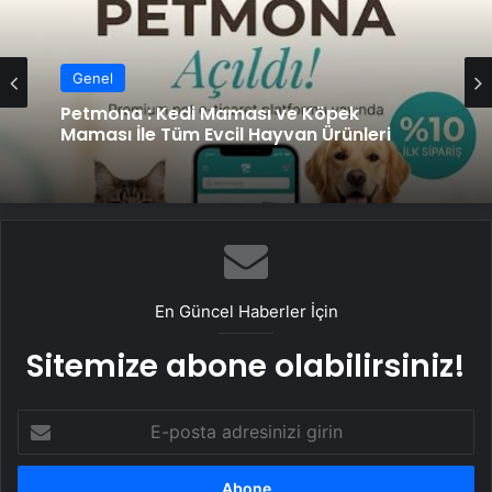
Genel
Petmona : Kedi Maması ve Köpek
Maması İle Tüm Evcil Hayvan Ürünleri
En Güncel Haberler İçin
Sitemize abone olabilirsiniz!
E-
posta
adresinizi
girin