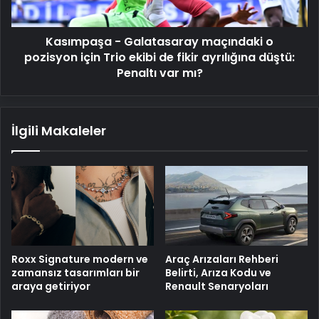
Trio
ekibi
Kasımpaşa - Galatasaray maçındaki o
de
fikir
pozisyon için Trio ekibi de fikir ayrılığına düştü:
ayrılığına
Penaltı var mı?
düştü:
Penaltı
var
İlgili Makaleler
mı?
Roxx Signature modern ve
Araç Arızaları Rehberi
zamansız tasarımları bir
Belirti, Arıza Kodu ve
araya getiriyor
Renault Senaryoları