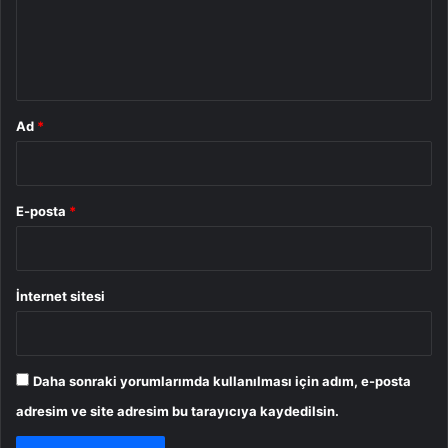
u
m
*
Ad
*
E-posta
*
İnternet sitesi
Daha sonraki yorumlarımda kullanılması için adım, e-posta
adresim ve site adresim bu tarayıcıya kaydedilsin.