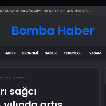
 Maması İle Tüm Evcil Hayvan Ürünleri
Bomba Haber
HABER
EKONOMI
SAĞLIK
TEKNOLOJI
YAŞAM
ılında artış yaşandı
rı sağcı
yılında artış