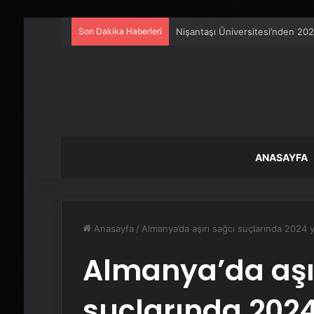
Son Dakika Haberleri
Petmona : Kedi Maması ve Köpek
ANASAYFA
Anasayfa
/
Almanya’da aşırı sağcı suçlarında 2024 y
Almanya’da aşı
suçlarında 2024 