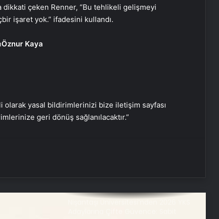
Nasılnedir.com
na dikkati çeken Renner, “Bu tehlikeli gelişmeyi
bir işaret yok.” ifadesini kullandı.
Serjoy : Dijital Medya Ajansı, Google
Öznur Kaya
Reklam Ajansı, SEO Ajansı ve Web
Tasarım Ajansı
UETDS Nedir ? Uetds.com İle Akıllı
Dijital Taşımacılık Yazılımı
i olarak yasal bildirimlerinizi bize iletişim sayfası
rimlerinize geri dönüş sağlanılacaktır.”
Umre Ne Kadar
Bahçe Mobilyaları Seçerken Bilmeniz
Gerekenler
Nişantaşı Üniversitesi’nden 2026 YKS
Adaylarına Çifte Güvence: Sabit