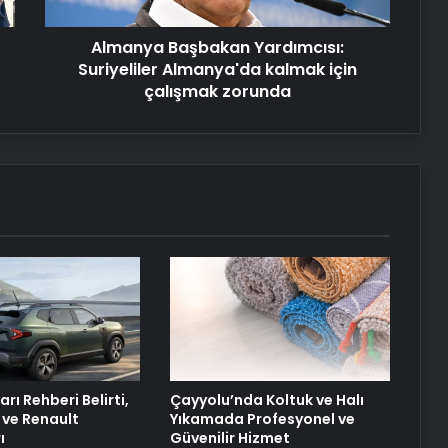
çalışmak
zorunda
Petmona : Kedi Maması ve Köpek
Almanya Başbakan Yardımcısı:
Maması İle Tüm Evcil Hayvan
Ürünleri
Suriyeliler Almanya'da kalmak için
çalışmak zorunda
Fiber İnternet
25 Yıllık Miras Davasında Gözler
Temmuz Ayındaki Karar
Duruşmasına Çevrildi
Ortopodoloji İle Diyabetik Ayak
Yarası Tedavisi
arı Rehberi Belirti,
Çayyolu’nda Koltuk ve Halı
 ve Renault
Yıkamada Profesyonel ve
ı
Güvenilir Hizmet