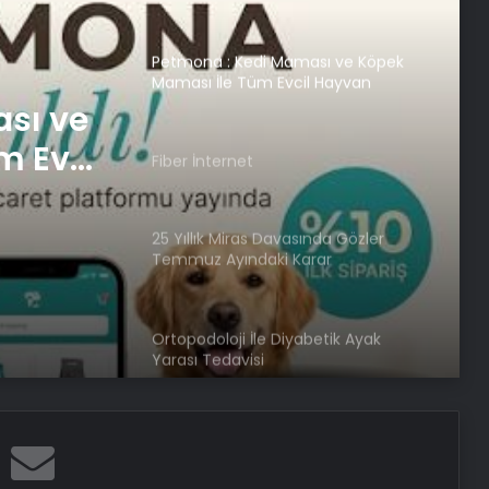
Ücret ve Kesintisiz Burs
Petmona : Kedi Maması ve Köpek
Maması İle Tüm Evcil Hayvan
Ürünleri
sı ve
m Evcil
Fiber İnternet
25 Yıllık Miras Davasında Gözler
Temmuz Ayındaki Karar
Duruşmasına Çevrildi
Ortopodoloji İle Diyabetik Ayak
Yarası Tedavisi
Zihnin Gizemli Sınırları ve Ötesi :
Nasılnedir.com