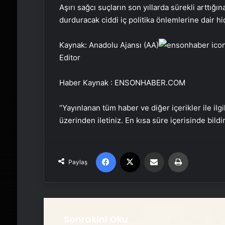
Aşırı sağcı suçların son yıllarda sürekli arttığı
durduracak ciddi iç politika önlemlerine dair hiç
Kaynak: Anadolu Ajansı (AA)
Editor
Haber Kaynak : ENSONHABER.COM
“Yayınlanan tüm haber ve diğer içerikler ile ilgil
üzerinden iletiniz. En kısa süre içerisinde bildi
Facebook
X
Email'den paylaş
Yaz
Paylaş
Sonrakini Oku