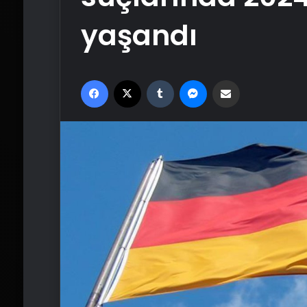
yaşandı
Facebook
X
Tumblr
Messenger
Email'den paylaş