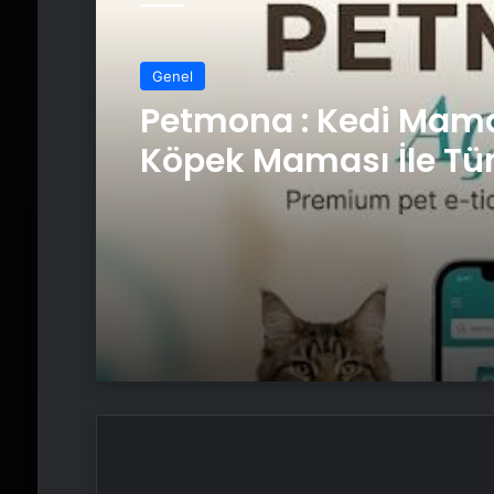
Genel
Petmona : Kedi Mama
Köpek Maması İle Tü
Hayvan Ürünleri