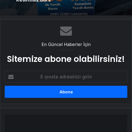
En Güncel Haberler İçin
Sitemize abone olabilirsiniz!
E-
posta
adresinizi
girin
Jürgen
Klopp
geri