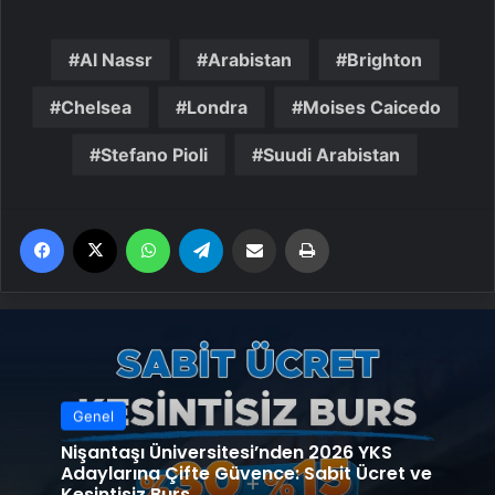
Al Nassr
Arabistan
Brighton
Chelsea
Londra
Moises Caicedo
Stefano Pioli
Suudi Arabistan
Facebook
X
WhatsApp
Telegram
Email'den paylaş
Yaz
Genel
Nişantaşı Üniversitesi’nden 2026 YKS
Adaylarına Çifte Güvence: Sabit Ücret ve
Kesintisiz Burs