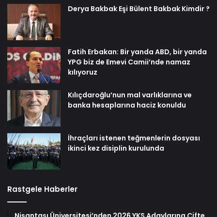
Derya Bakbak Eşi Bülent Bakbak Kimdir ?
Fatih Erbakan: Bir yanda ABD, bir yanda
YPG biz de Emevi Camii’nde namaz
kılıyoruz
Kılıçdaroğlu’nun mal varlıklarına ve
banka hesaplarına haciz konuldu
İhraçları istenen teğmenlerin dosyası
ikinci kez disiplin kurulunda
Rastgele Haberler
Nişantaşı Üniversitesi’nden 2026 YKS Adaylarına Çifte