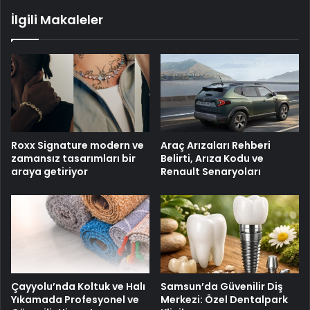
İlgili Makaleler
Roxx Signature modern ve
Araç Arızaları Rehberi
zamansız tasarımları bir
Belirti, Arıza Kodu ve
araya getiriyor
Renault Senaryoları
Çayyolu’nda Koltuk ve Halı
Samsun’da Güvenilir Diş
Yıkamada Profesyonel ve
Merkezi: Özel Dentalpark