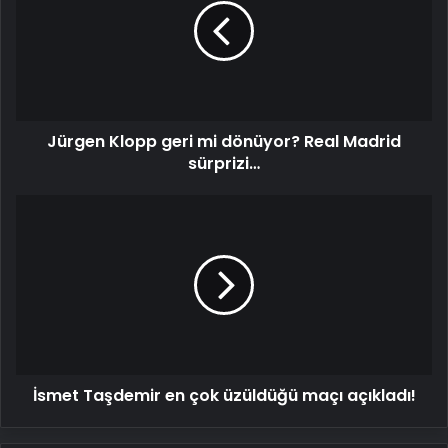
mi
dönüyor?
Real
Madrid
sürprizi…
Jürgen Klopp geri mi dönüyor? Real Madrid
sürprizi…
İsmet
Taşdemir
en
çok
üzüldüğü
maçı
açıkladı!
İsmet Taşdemir en çok üzüldüğü maçı açıkladı!