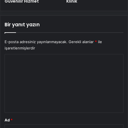
Güvenilir Hizmet
Klinik
Bir yanıt yazın
E-posta adresiniz yayınlanmayacak.
Gerekli alanlar
*
ile
işaretlenmişlerdir
Y
o
r
u
m
*
Ad
*