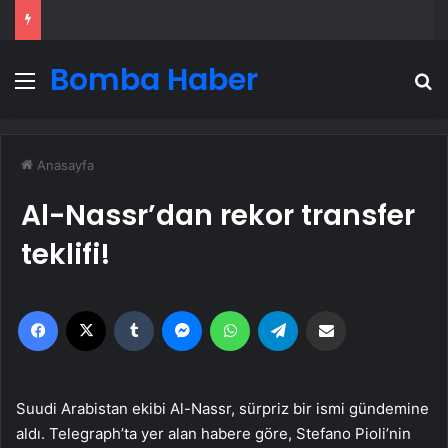
Bomba Haber
Menü
A
Anasayfa
Al-Nassr’dan rekor transfer
teklifi!
Facebook
X
Tumblr
Messenger
WhatsApp
Telegram
Email'den paylaş
Suudi Arabistan ekibi Al-Nassr, sürpriz bir ismi gündemine
aldı. Telegraph’ta yer alan habere göre, Stefano Pioli’nin