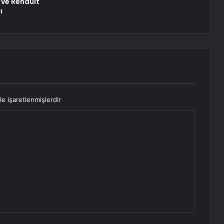
 ve Renault
ı
le işaretlenmişlerdir