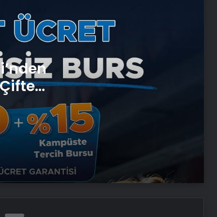
25 Yıllık Miras Davasında Gözler
Temmuz Ayındaki Karar
Duruşmasına Çevrildi
Ortopodoloji İle Diyabetik Ayak
si’nden
Yarası Tedavisi
Çifte
 ve
Zihnin Gizemli Sınırları ve Ötesi :
Nasılnedir.com
Serjoy : Dijital Medya Ajansı, Google
Reklam Ajansı, SEO Ajansı ve Web
Tasarım Ajansı
UETDS Nedir ? Uetds.com İle Akıllı
Dijital Taşımacılık Yazılımı