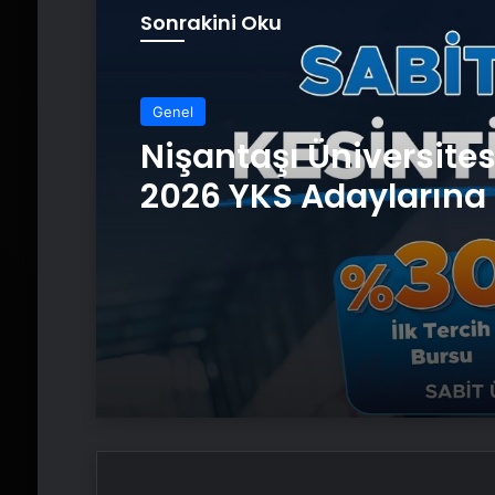
Sonrakini Oku
Genel
Nişantaşı Üniversite
2026 YKS Adaylarına 
Güvence: Sabit Ücret
Kesintisiz Burs