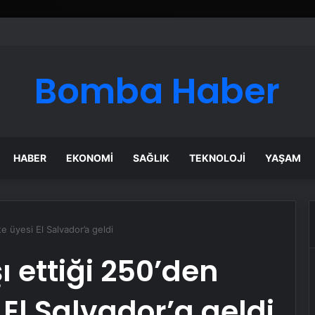
Bomba Haber
HABER
EKONOMI
SAĞLIK
TEKNOLOJI
YAŞAM
te üyesi El Salvador’a geldi
ı ettiği 250’den
 El Salvador’a geldi