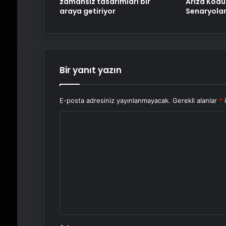
zamansız tasarımları bir
Arıza Kodu
araya getiriyor
Senaryolar
Bir yanıt yazın
E-posta adresiniz yayınlanmayacak.
Gerekli alanlar
*
i
Y
o
r
u
m
*