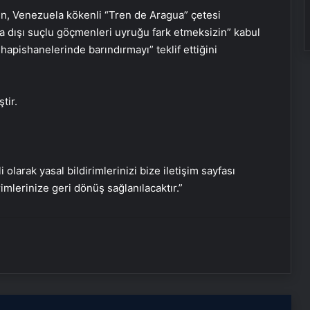
in, Venezuela kökenli “Tren de Aragua” çetesi
a dışı suçlu göçmenleri uyruğu fark etmeksizin” kabul
hapishanelerinde barındırmayı” teklif ettiğini
tir.
Nişantaşı Üniversitesi’nden 2026 YKS
Adaylarına Çifte Güvence: Sabit
i olarak yasal bildirimlerinizi bize iletişim sayfası
Ücret ve Kesintisiz Burs
rimlerinize geri dönüş sağlanılacaktır.”
Petmona : Kedi Maması ve Köpek
Maması İle Tüm Evcil Hayvan
Ürünleri
Fiber İnternet