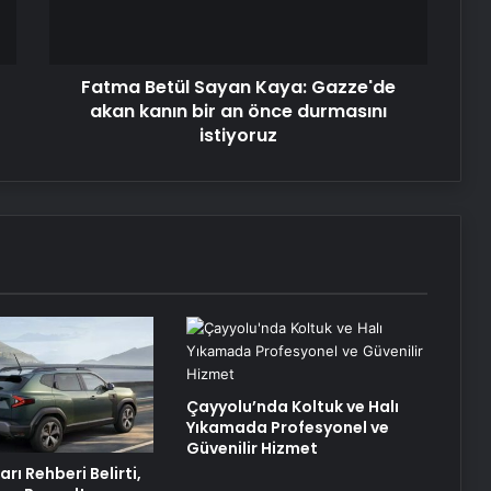
kanın
bir
an
Fatma Betül Sayan Kaya: Gazze'de
önce
durmasını
akan kanın bir an önce durmasını
istiyoruz
istiyoruz
Çayyolu’nda Koltuk ve Halı
Yıkamada Profesyonel ve
Güvenilir Hizmet
arı Rehberi Belirti,