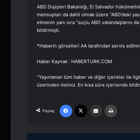
ABD Dışişleri Bakanlığı, El Salvador hükümetin
mensupları da dahil olmak üzere “ABD’deki yas
etmenin yanı sıra “suçlu ABD vatandaşlarını da 
bildirmişti.
*Haberin görselleri AA tarafından servis edilmiş
Haber Kaynak : HABERTURK.COM
“Yayınlanan tüm haber ve diğer içerikler ile ilgil
üzerinden iletiniz. En kısa süre içerisinde bildi
Facebook
X
Email'den paylaş
Yaz
Paylaş