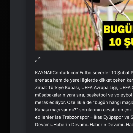
KAYNAK
Cnnturk.com
Futbolseverler 10 Şubat P
arenada hem de yerel liglerde dikkat çeken kar
Ziraat Türkiye Kupası, UEFA Avrupa Ligi, UEFA 
müsabakaların yanı sıra, basketbol ve voleybol
merak ediliyor. Özellikle de “bugün hangi maçl
Kupası maçı var mı?” sorularının cevabı en çok
edilenler ise Trabzonspor – İkas Eyüpspor ve 
Devamı
Haberin Devamı
Haberin Devamı
Ha