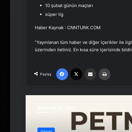
10 şubat günün maçları
süper lig
Haber Kaynak : CNNTURK.COM
“Yayınlanan tüm haber ve diğer içerikler ile ilgil
üzerinden iletiniz. En kısa süre içerisinde bildi
Facebook
X
Email'den paylaş
Yaz
Paylaş
Sonrakini Oku
Genel