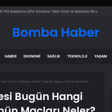
 Maması İle Tüm Evcil Hayvan Ürünleri
Bomba Haber
HABER
EKONOMI
SAĞLIK
TEKNOLOJI
YAŞAM
 Var? Günün Maçları Neler? Maçlar Kaçta, Hangi Kanalda?
tesi Bugün Hangi
nün Maçları Neler?