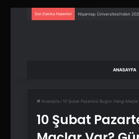
Son Dakika Haberleri
Petmona : Kedi Maması ve Köpek
ANASAYFA
Anasayfa
/
10 Şubat Pazartesi Bugün Hangi Maçlar
10 Şubat Pazar
Maçlar Var? Gü