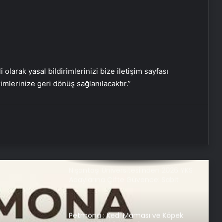
Serjoy : Dijital Medya Ajansı, Google
Reklam Ajansı, SEO Ajansı ve Web
Tasarım Ajansı
UETDS Nedir ? Uetds.com İle Akıllı
Dijital Taşımacılık Yazılımı
i olarak yasal bildirimlerinizi bize iletişim sayfası
rimlerinize geri dönüş sağlanılacaktır.”
Umre Ne Kadar
Bahçe Mobilyaları Seçerken Bilmeniz
Gerekenler
Nişantaşı Üniversitesi’nden 2026 YKS
Adaylarına Çifte Güvence: Sabit
Ücret ve Kesintisiz Burs
Petmona : Kedi Maması ve Köpek