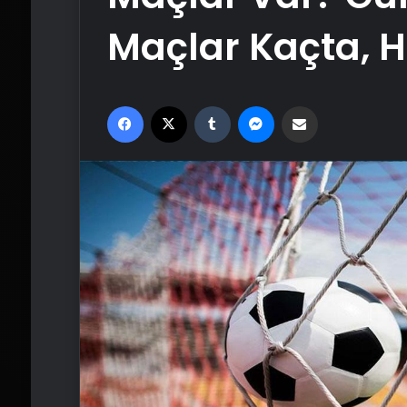
Maçlar Kaçta, 
Facebook
X
Tumblr
Messenger
Email'den paylaş